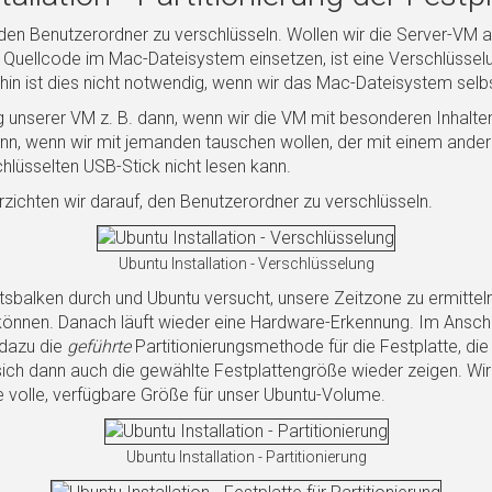
 den Benutzerordner zu verschlüsseln. Wollen wir die Server-VM a
uellcode im Mac-Dateisystem einsetzen, ist eine Verschlüssel
ehin ist dies nicht notwendig, wenn wir das Mac-Dateisystem selb
g unserer VM z. B. dann, wenn wir die VM mit besonderen Inhalt
ann, wenn wir mit jemanden tauschen wollen, der mit einem ande
hlüsselten
USB
-Stick nicht lesen kann.
erzichten wir darauf, den Benutzerordner zu verschlüsseln.
Ubuntu Installation - Verschlüsselung
ttsbalken durch und Ubuntu versucht, unsere Zeitzone zu ermitte
 können. Danach läuft wieder eine Hardware-Erkennung. Im Anschlu
 dazu die
geführte
Partitionierungsmethode für die Festplatte, die
e sich dann auch die gewählte Festplattengröße wieder zeigen. Wi
ie volle, verfügbare Größe für unser Ubuntu-Volume.
Ubuntu Installation - Partitionierung