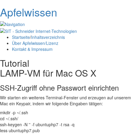
Apfelwissen
Startseite
/
Inhaltsverzeichnis
Über Apfelwissen/Lizenz
Kontakt & Impressum
Tutorial
LAMP-VM für Mac OS X
SSH-Zugriff ohne Passwort einrichten
Wir starten ein weiteres Terminal-Fenster und erzeugen auf unserem
Mac ein Keypair, indem wir folgende Eingaben tätigen:
mkdir -p ~/.ssh
cd ~/.ssh/
ssh-keygen -N '' -f ubuntuphp7 -t rsa -q
less ubuntuphp7.pub