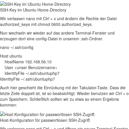
SSH-Key im Ubuntu Home-Directory
Wir verlassen nano mit
Ctrl + x
und ändern die Rechte der Datei
authorized_keys mit
chmod 0600 authorized_keys
.
Nun wechseln wir wieder auf das andere Terminal-Fenster und
erzeugen dort eine config-Datei in unserem .ssh-Ordner.
nano ~/.ssh/config
Host ubuntu
HostName 192.168.56.10
User <unser Benutzername>
IdentityFile ~/.ssh/ubuntuphp7
IdentityFile ~/.ssh/ubuntuphp7
Auch hier geschieht die Einrückung mit der Tabulator-Taste. Dass die
letzte Zeile doppelt ist, ist so beabsichtigt. Wieder benutzen wir
Ctrl + o
zum Speichern. Schließlich sollten wir zu etwa so einem Ergebnis
kommen:
Host-Konfiguration für passwortlosen SSH-Zugriff.
Wir verlassen nano mit
Ctrl + x
und öffnen ein neues Terminal-Fenster.