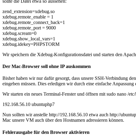
sollte die Datei etwa so aussehen:
zend_extension=xdebug.so
xdebug.remote_enable = 1
xdebug.remote_connect_back=1
xdebug.remote_port = 9000
xdebug.scream=0
xdebug.show_local_vars=1
xdebug.idekey=PHPSTORM
Wir speichern die Xdebug-Konfigurationsdatei und starten den Apac
Der Mac-Browser soll ohne IP auskommen
Bisher haben wir nur dafür gesorgt, dass unsere
SSH
-Verbindung den
eingeben müssen. Dies erledigen wir durch eine einfache Anpassung
Wir starten ein neues Terminal-Fenster und öffnen mit
sudo nano /etc/
192.168.56.10 ubuntuphp7
Nun sollten wir anstelle
http://192.168.56.10
etwa auch
http://ubuntu
Mac unsere VM auch über den Hostnamen adressieren können.
Fehlerausgabe für den Browser aktivieren