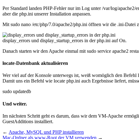
Per Standard landen
PHP
-Fehler nur im Log unter
/var/log/apache2/er
aber die php.ini unserer Installation anpassen.
Mit
sudo nano /etc/php/7.0/apache2/php.ini
öffnen wir die .ini-Datei
display_errors und display_startup_errors in der php.ini auf On.
Danach starten wir den Apache einmal mit
sudo service apache2 resta
locate-Datenbank aktualisieren
Wer viel auf der Konsole unterwegs ist, weiß womöglich den Befehl
Damit uns ein Befehl wie
locate php.ini
auch Ergebnisse liefert, müss
sudo updatedb
Und weiter.
Im nächsten Schritt geht es darum, dass wir dem VM-Apache ermöglic
GuestAdditions installiert.
←
Apache, MySQL und PHP installieren
Mac-Ordner als www-Root der VM verwenden
→