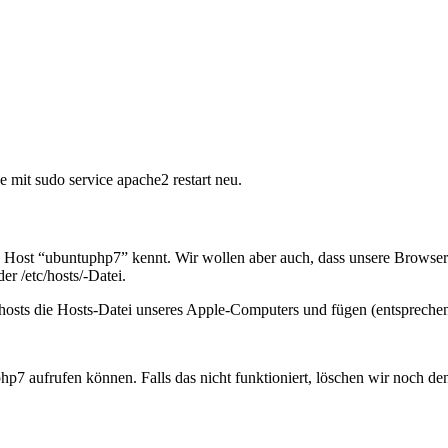
he mit
sudo service apache2 restart
neu.
 Host “ubuntuphp7” kennt. Wir wollen aber auch, dass unsere Browser 
 der
/etc/hosts/
-Datei.
hosts
die Hosts-Datei unseres Apple-Computers und fügen (entsprechen
php7
aufrufen können. Falls das nicht funktioniert, löschen wir noch d