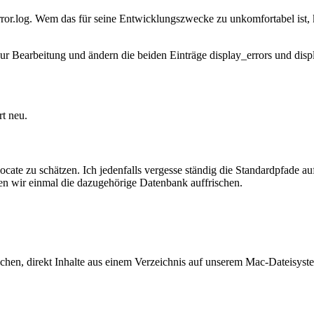
ror.log
. Wem das für seine Entwicklungszwecke zu unkomfortabel ist, k
 zur Bearbeitung und ändern die beiden Einträge
display_errors
und
disp
rt
neu.
locate
zu schätzen. Ich jedenfalls vergesse ständig die Standardpfade 
en wir einmal die dazugehörige Datenbank auffrischen.
hen, direkt Inhalte aus einem Verzeichnis auf unserem Mac-Dateisyst