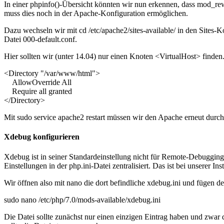
In einer
phpinfo()
-Übersicht könnten wir nun erkennen, dass mod_rewri
muss dies noch in der Apache-Konfiguration ermöglichen.
Dazu wechseln wir mit
cd /etc/apache2/sites-available/
in den Sites-K
Datei
000-default.conf
.
Hier sollten wir (unter 14.04) nur einen Knoten
<VirtualHost>
finden
<Directory "/var/www/html">
AllowOverride All
Require all granted
</Directory>
Mit
sudo service apache2 restart
müssen wir den Apache erneut durchs
Xdebug konfigurieren
Xdebug ist in seiner Standardeinstellung nicht für Remote-Debugging
Einstellungen in der
php.ini
-Datei zentralisiert. Das ist bei unserer In
Wir öffnen also mit nano die dort befindliche
xdebug.ini
und fügen der
sudo nano /etc/php/7.0/mods-available/xdebug.ini
Die Datei sollte zunächst nur einen einzigen Eintrag haben und zwar 